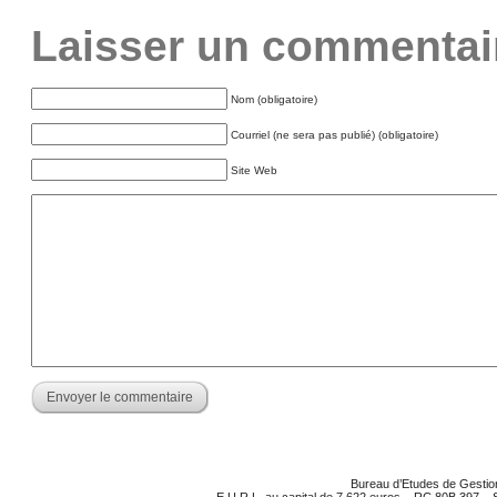
Laisser un commentai
Nom (obligatoire)
Courriel (ne sera pas publié) (obligatoire)
Site Web
Bureau d’Etudes de Gestion
E.U.R.L. au capital de 7 622 euros – RC 80B 397 –